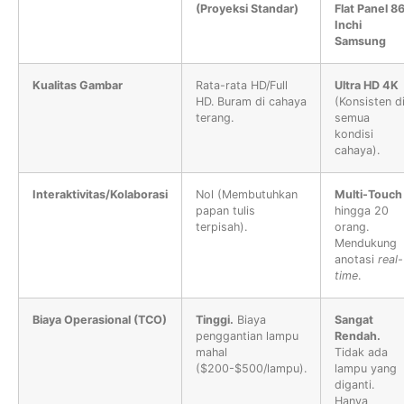
(Proyeksi Standar)
Flat Panel 8
Inchi
Samsung
Kualitas Gambar
Rata-rata HD/Full
Ultra HD 4K
HD. Buram di cahaya
(Konsisten d
terang.
semua
kondisi
cahaya).
Interaktivitas/Kolaborasi
Nol (Membutuhkan
Multi-Touch
papan tulis
hingga 20
terpisah).
orang.
Mendukung
anotasi
real-
time
.
Biaya Operasional (TCO)
Tinggi.
Biaya
Sangat
penggantian lampu
Rendah.
mahal
Tidak ada
($200-$500/lampu).
lampu yang
diganti.
Hanya