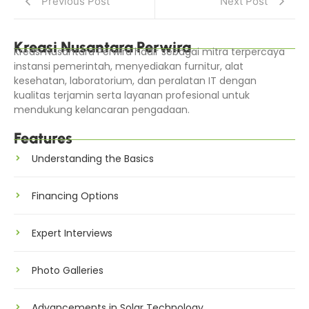
Previous Post
Next Post
Kreasi Nusantara Perwira
Kreasi Nusantara Perwira hadir sebagai mitra terpercaya
instansi pemerintah, menyediakan furnitur, alat
kesehatan, laboratorium, dan peralatan IT dengan
kualitas terjamin serta layanan profesional untuk
mendukung kelancaran pengadaan.
Features
Understanding the Basics
Financing Options
Expert Interviews
Photo Galleries
Advancements in Solar Technology