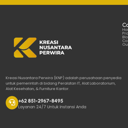
C
Ho
Pr
Bl
Co
Our
Kreasi Nusantara Perwira (KNP) adalah perusahaan penyedia
untuk pemerintah di bidang Peralatan IT, Alat Laboratorium,
Alat Kesehatan, & Furniture Kantor.
+62 851-2967-8495
Layanan 24/7 Untuk Instansi Anda