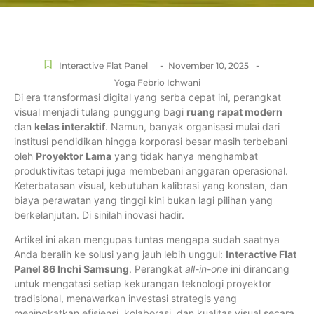
-
-
Interactive Flat Panel
November 10, 2025
Yoga Febrio Ichwani
Di era transformasi digital yang serba cepat ini, perangkat
visual menjadi tulang punggung bagi
ruang rapat modern
dan
kelas interaktif
. Namun, banyak organisasi mulai dari
institusi pendidikan hingga korporasi besar masih terbebani
oleh
Proyektor Lama
yang tidak hanya menghambat
produktivitas tetapi juga membebani anggaran operasional.
Keterbatasan visual, kebutuhan kalibrasi yang konstan, dan
biaya perawatan yang tinggi kini bukan lagi pilihan yang
berkelanjutan. Di sinilah inovasi hadir.
Artikel ini akan mengupas tuntas mengapa sudah saatnya
Anda beralih ke solusi yang jauh lebih unggul:
Interactive Flat
Panel 86 Inchi Samsung
. Perangkat
all-in-one
ini dirancang
untuk mengatasi setiap kekurangan teknologi proyektor
tradisional, menawarkan investasi strategis yang
meningkatkan efisiensi, kolaborasi, dan kualitas visual secara