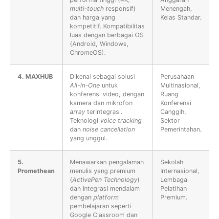
multi-touch
responsif)
Menengah,
dan harga yang
Kelas Standar.
kompetitif. Kompatibilitas
luas dengan berbagai OS
(Android, Windows,
ChromeOS).
4. MAXHUB
Dikenal sebagai solusi
Perusahaan
All-in-One
untuk
Multinasional,
konferensi video, dengan
Ruang
kamera dan mikrofon
Konferensi
array
terintegrasi.
Canggih,
Teknologi
voice tracking
Sektor
dan
noise cancellation
Pemerintahan.
yang unggul.
5.
Menawarkan pengalaman
Sekolah
Promethean
menulis yang premium
Internasional,
(
ActivePen Technology
)
Lembaga
dan integrasi mendalam
Pelatihan
dengan
platform
Premium.
pembelajaran seperti
Google Classroom dan