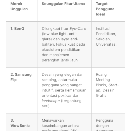
Merek
Keunggulan Fitur Utama
Target
Unggulan
Pengguna
Ideal
1. BenQ
Dilengkapi fitur
Eye-Care
Institusi
(low blue light, anti-
Pendidikan,
glare) dan layar anti-
Sekolah,
bakteri. Fokus kuat pada
Universitas.
ekosistem pendidikan
dan manajemen
perangkat jarak jauh.
2. Samsung
Desain yang elegan dan
Ruang
Flip
ramping, antarmuka
Meeting
pengguna yang sangat
Bisnis,
Start-
intuitif, serta kemampuan
up
, Desain
orientasi
portrait
dan
Grafis.
landscape
(tergantung
seri).
3.
Menawarkan
Pengguna
ViewSonic
keseimbangan antara
dengan
performa tinggi (4K,
Anggaran