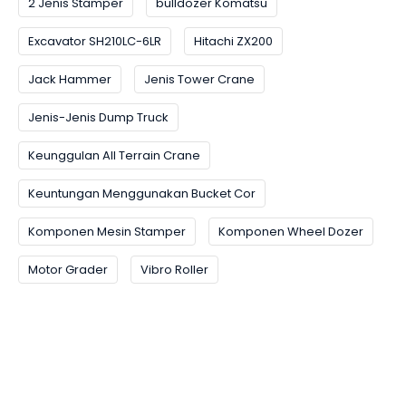
2 Jenis Stamper
bulldozer Komatsu
Excavator SH210LC-6LR
Hitachi ZX200
Jack Hammer
Jenis Tower Crane
Jenis-Jenis Dump Truck
Keunggulan All Terrain Crane
Keuntungan Menggunakan Bucket Cor
Komponen Mesin Stamper
Komponen Wheel Dozer
Motor Grader
Vibro Roller