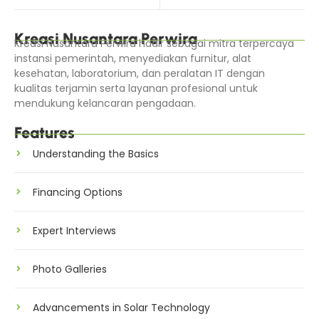
Kreasi Nusantara Perwira
Kreasi Nusantara Perwira hadir sebagai mitra terpercaya
instansi pemerintah, menyediakan furnitur, alat
kesehatan, laboratorium, dan peralatan IT dengan
kualitas terjamin serta layanan profesional untuk
mendukung kelancaran pengadaan.
Features
Understanding the Basics
Financing Options
Expert Interviews
Photo Galleries
Advancements in Solar Technology