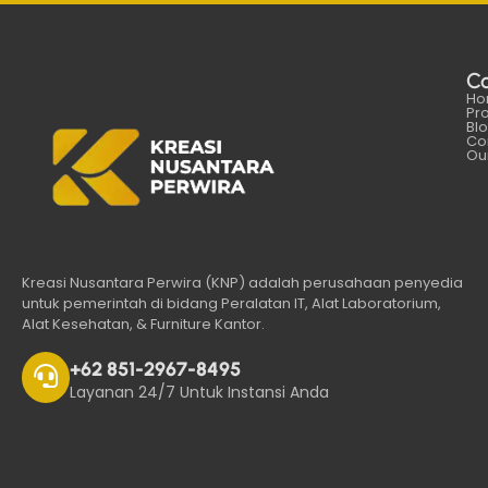
C
Ho
Pr
Bl
Co
Our
Kreasi Nusantara Perwira (KNP) adalah perusahaan penyedia
untuk pemerintah di bidang Peralatan IT, Alat Laboratorium,
Alat Kesehatan, & Furniture Kantor.
+62 851-2967-8495
Layanan 24/7 Untuk Instansi Anda