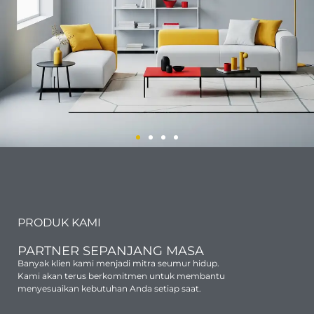
Furniture
Penyedia E -
Katalog LKPP
PRODUK KAMI
Furniture
PARTNER SEPANJANG MASA
Terlengkap
Banyak klien kami menjadi mitra seumur hidup.
Kami akan terus berkomitmen untuk membantu
menyesuaikan kebutuhan Anda setiap saat.
Produk dengan kualitas terbaik untuk
Dinas Pemerintah