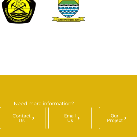
Need more information?
Contact
Email
Our
Us
Us
Project