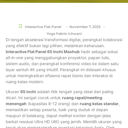
-
-
Interactive Flat Panel
November 7, 2025
Yoga Febrio Ichwani
Di tengah akselerasi transformasi digital, perangkat kolaborasi
yang efektif bukan lagi pilihan, melainkan keharusan.
Interactive Flat Panel 65 Inchi Maxhub
hadir sebagai solusi
all-in-one
yang menggabungkan proyektor, papan tulis,
sistem audio, dan perangkat konferensi video ke dalam satu
layar sentuh 4K yang intuitif. Perangkat ini didesain khusus
untuk meningkatkan efisiensi rapat bisnis dan interaksi di
ruang kelas modern.
Ukuran
65 inchi
adalah titik tengah yang ideal dan paling
dicari. Ini sangat cocok untuk
ruang rapat/meeting
menengah
(kapasitas 8-12 orang) dan
ruang kelas standar
,
memastikan setiap peserta, baik yang duduk di depan
maupun di belakang, dapat melihat konten dengan jelas
berkat resolusi Ultra HD (4K) yang jernih. Memilih ukuran yang
tepat akan memaksimalkan investasi teknologi Anda. Oleh