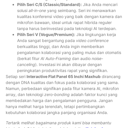
Pilih Seri C/S (Classic/Standard):
Jika Anda mencari
solusi
all-in-one
yang seimbang. Seri ini menawarkan
kualitas konferensi video yang baik dengan kamera dan
mikrofon bawaan, ideal untuk rapat hibrida reguler
tanpa harus berinvestasi pada teknologi AI terdepan.
Pilih Seri V (Vogue/Premium):
Jika lingkungan kerja
Anda sangat bergantung pada
video conference
berkualitas tinggi, dan Anda ingin memberikan
pengalaman kolaborasi yang paling mulus dan otomatis
(berkat fitur
AI Auto-Framing
dan audio
noise-
canceling
). Investasi ini akan dibayar dengan
peningkatan produktivitas rapat yang signifikan.
Setiap seri
Interactive Flat Panel 65 Inchi Maxhub
dirancang
dengan DNA kualitas dan fokus pada kolaborasi yang sama.
Namun, perbedaan signifikan pada fitur kamera AI, mikrofon
array, dan teknologi
zero-bonding
adalah faktor kunci yang
membedakan harga dan pengalaman pengguna. Jangan
hanya melihat harga terendah, tetapi pertimbangkan
kebutuhan kolaborasi jangka panjang organisasi Anda.
Tertarik melihat bagaimana produk kami bisa membantu