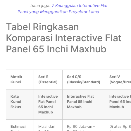
baca juga:
7 Keunggulan Interactive Flat
Panel yang Menggantikan Proyektor Lama
Tabel Ringkasan
Komparasi Interactive Flat
Panel 65 Inchi Maxhub
Metrik
Seri E
Seri C/S
Seri V
Kunci
(Essential)
(Classic/Standard)
(Vogue/Pre
Kata
Interactive
Interactive Flat
Interactive 
Kunci
Flat Panel
Panel 65 Inchi
Panel 65 Inc
Fokus
65 Inchi
Maxhub
Maxhub
Maxhub
Estimasi
Mulai dari
Rp 60 Juta-an –
Di atas Rp 