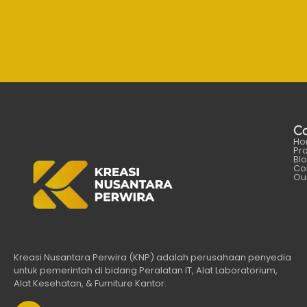
C
Ho
Pr
Bl
Co
Our
Kreasi Nusantara Perwira (KNP) adalah perusahaan penyedia
untuk pemerintah di bidang Peralatan IT, Alat Laboratorium,
Alat Kesehatan, & Furniture Kantor.