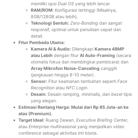
memiliki opsi
Dual OS
yang lebih lancar.
RAM/ROM:
Konfigurasi tertinggi (Misalnya,
8GB/128GB atau lebih).
Teknologi Sentuh:
Zero-Bonding
dan sangat
responsif, optimal untuk penulisan cepat dan
detail.
Fitur Pembeda Utama:
Kamera AI & Audio:
Dilengkapi
Kamera 48MP
atau Lebih
dengan fitur
AI Auto-Framing
(secara
otomatis fokus dan membingkai pembicara) dan
Array Mikrofon Noise-Canceling
canggih
(jangkauan hingga 8-10 meter).
Sensor:
Fitur keamanan tambahan seperti
Face
Recognition
atau
NFC Login
.
Desain:
Desain ramping, minimalis, dan
bezel
tipis
yang elegan.
Estimasi Rentang Harga:
Mulai dari Rp 85 Juta-an ke
atas (Premium).
Target Ideal:
Ruang Dewan,
Executive Briefing Center
,
atau
Enterprise
multinasional yang menjadikan
video
conference
sebagai aktivitas inti bisnis.