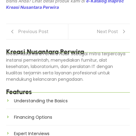
bisnis Anda? Lihat detail produk kami di
e-Katalog Inaproc
Kreasi Nusantara Perwira
Previous Post
Next Post
Kreasi Nusantara Perwira
Kreasi Nusantara Perwira hadir sebagai mitra terpercaya
instansi pemerintah, menyediakan furnitur, alat
kesehatan, laboratorium, dan peralatan IT dengan
kualitas terjamin serta layanan profesional untuk
mendukung kelancaran pengadaan.
Features
Understanding the Basics
Financing Options
Expert Interviews