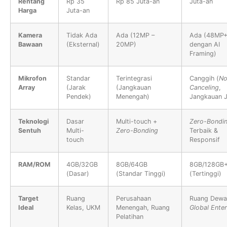
Rentang
Rp 35
Rp 85 Juta-an
Juta-an
Harga
Juta-an
Kamera
Tidak Ada
Ada (12MP –
Ada (48MP
Bawaan
(Eksternal)
20MP)
dengan AI
Framing)
Mikrofon
Standar
Terintegrasi
Canggih (
No
Array
(Jarak
(Jangkauan
Canceling
,
Pendek)
Menengah)
Jangkauan 
Teknologi
Dasar
Multi-touch +
Zero-Bondi
Sentuh
Multi-
Zero-Bonding
Terbaik &
touch
Responsif
RAM/ROM
4GB/32GB
8GB/64GB
8GB/128GB
(Dasar)
(Standar Tinggi)
(Tertinggi)
Target
Ruang
Perusahaan
Ruang Dewa
Ideal
Kelas, UKM
Menengah, Ruang
Global Enter
Pelatihan