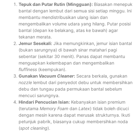
Tepuk dan Putar Rutin (Mingguan):
Biasakan menepuk
bantal dengan lembut dari semua sisi setiap minggu. Ini
membantu mendistribusikan ulang isian dan
mengembalikan volume udara yang hilang. Putar posisi
bantal (depan ke belakang, atas ke bawah) agar
tekanan merata.
Jemur Sesekali:
Jika memungkinkan, jemur isian bantal
(bukan sarungnya) di bawah sinar matahari pagi
sebentar (sekitar 30 menit). Panas dapat membantu
menguapkan kelembapan dan mengembalikan
fluffiness
(keempukan).
Gunakan
Vacuum Cleaner
:
Secara berkala, gunakan
nozzle
lembut dari penyedot debu untuk membersihkan
debu dan tungau pada permukaan bantal sebelum
mencuci sarungnya.
Hindari Pencucian Isian:
Kebanyakan isian premium
(terutama
Memory Foam
dan
Latex
) tidak boleh dicuci
dengan mesin karena dapat merusak strukturnya. Ikuti
petunjuk pabrik, biasanya cukup membersihkan noda
(
spot cleaning
).