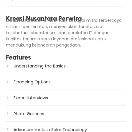
Kreasi Nusantara Perwira
Kreasi Nusantara Perwira hadir sebagai mitra terpercaya
instansi pemerintah, menyediakan furnitur, alat
kesehatan, laboratorium, dan peralatan IT dengan
kualitas terjamin serta layanan profesional untuk
mendukung kelancaran pengadaan.
Features
Understanding the Basics
Financing Options
Expert Interviews
Photo Galleries
Advancements in Solar Technology