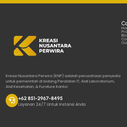
C
Ho
Pr
Bl
Co
Our
Kreasi Nusantara Perwira (KNP) adalah perusahaan penyedia
untuk pemerintah di bidang Peralatan IT, Alat Laboratorium,
Alat Kesehatan, & Furniture Kantor.
+62 851-2967-8495
Layanan 24/7 Untuk Instansi Anda