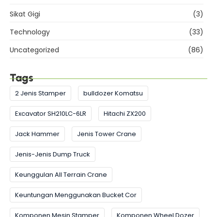
Sikat Gigi
(3)
Technology
(33)
Uncategorized
(86)
Tags
2 Jenis Stamper
bulldozer Komatsu
Excavator SH210LC-6LR
Hitachi ZX200
Jack Hammer
Jenis Tower Crane
Jenis-Jenis Dump Truck
Keunggulan All Terrain Crane
Keuntungan Menggunakan Bucket Cor
Komponen Mesin Stamper
Komponen Wheel Dozer