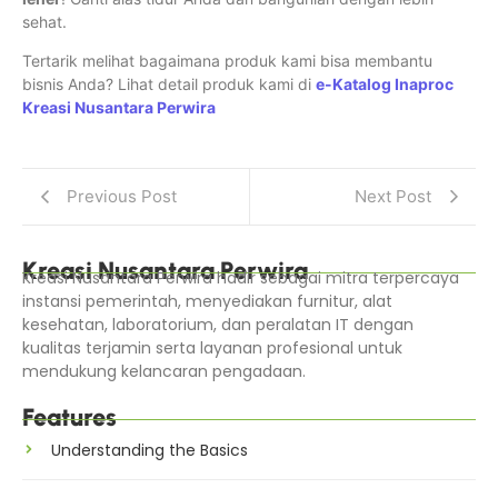
sehat.
Tertarik melihat bagaimana produk kami bisa membantu
bisnis Anda? Lihat detail produk kami di
e-Katalog Inaproc
Kreasi Nusantara Perwira
Previous Post
Next Post
Kreasi Nusantara Perwira
Kreasi Nusantara Perwira hadir sebagai mitra terpercaya
instansi pemerintah, menyediakan furnitur, alat
kesehatan, laboratorium, dan peralatan IT dengan
kualitas terjamin serta layanan profesional untuk
mendukung kelancaran pengadaan.
Features
Understanding the Basics