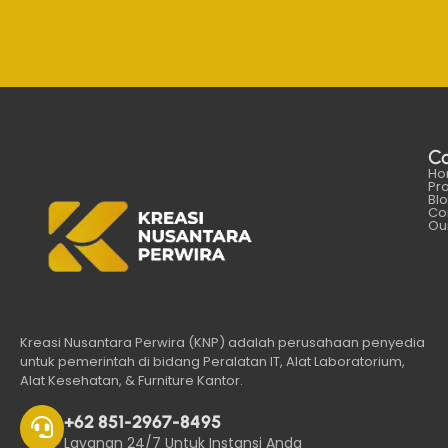
C
Ho
Pr
Bl
Co
Our
Kreasi Nusantara Perwira (KNP) adalah perusahaan penyedia
untuk pemerintah di bidang Peralatan IT, Alat Laboratorium,
Alat Kesehatan, & Furniture Kantor.
+62 851-2967-8495
Layanan 24/7 Untuk Instansi Anda