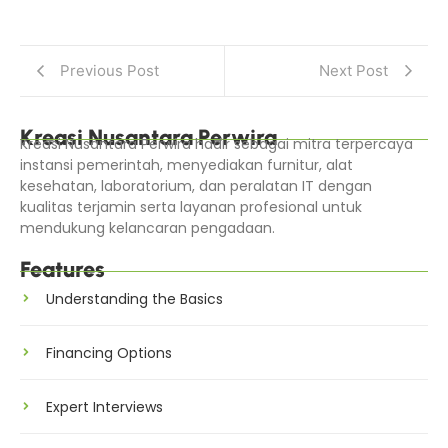
Previous Post
Next Post
Kreasi Nusantara Perwira
Kreasi Nusantara Perwira hadir sebagai mitra terpercaya
instansi pemerintah, menyediakan furnitur, alat
kesehatan, laboratorium, dan peralatan IT dengan
kualitas terjamin serta layanan profesional untuk
mendukung kelancaran pengadaan.
Features
Understanding the Basics
Financing Options
Expert Interviews