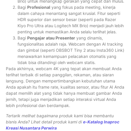
Brio) untuk menangkap gerakan yang cepat dan mulus.
Bagi
Profesional
yang fokus pada meeting, kinerja
dalam cahaya menantang sangat krusial. Fitur seperti
HDR superior dan sensor besar (seperti pada Razer
Kiyo Pro Ultra atau Logitech MX Brio) menjadi jauh lebih
penting untuk memastikan Anda selalu terlihat jelas.
Bagi
Pengajar atau Presenter
yang dinamis,
fungsionalitas adalah raja. Webcam dengan AI tracking
dan gimbal (seperti OBSBOT Tiny 2 atau Insta360 Link)
menawarkan kemampuan pelacakan otomatis yang
tidak bisa ditandingi oleh webcam statis.
Pada akhirnya, webcam 4K yang tepat akan membuat Anda
terlihat terbaik di setiap panggilan, rekaman, atau siaran
langsung. Dengan mempertimbangkan kebutuhan utama
Anda apakah itu frame rate, kualitas sensor, atau fitur AI Anda
dapat memilih alat yang tidak hanya membuat gambar Anda
jernih, tetapi juga menjadikan setiap interaksi virtual Anda
lebih profesional dan berdampak.
Tertarik melihat bagaimana produk kami bisa membantu
bisnis Anda? Lihat detail produk kami di
e-Katalog Inaproc
Kreasi Nusantara Perwira