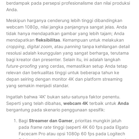
berdampak pada persepsi profesionalisme dan nilai produksi
Anda.
Meskipun harganya cenderung lebih tinggi dibandingkan
webcam 1080p, nilai jangka panjangnya sangat jelas. Anda
tidak hanya mendapatkan gambar yang lebih tajam; Anda
mendapatkan
fleksibilitas
. Kemampuan untuk melakukan
cropping
,
digital zoom
, atau
panning
tanpa kehilangan detail
resolusi adalah keunggulan yang sangat berharga, terutama
bagi kreator dan presenter. Selain itu, ini adalah langkah
future-proofing
yang cerdas, memastikan setup Anda tetap
relevan dan berkualitas tinggi untuk beberapa tahun ke
depan seiring dengan monitor 4K dan platform streaming
yang semakin menjadi standar.
Ingatlah bahwa ‘4K’ bukan satu-satunya faktor penentu.
Seperti yang telah dibahas,
webcam 4K
terbaik untuk
Anda
bergantung pada skenario penggunaan spesifik:
Bagi
Streamer dan Gamer
, prioritas mungkin jatuh
pada
frame rate
tinggi (seperti 4K 60 fps pada Elgato
Facecam Pro atau opsi 1080p 60 fps pada Logitech