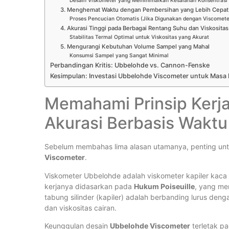
Desain Viskometer yang Meminimalkan Kesalahan Konsentrasi
3. Menghemat Waktu dengan Pembersihan yang Lebih Cepa
Proses Pencucian Otomatis (Jika Digunakan dengan Viscomete
4. Akurasi Tinggi pada Berbagai Rentang Suhu dan Viskositas
Stabilitas Termal Optimal untuk Viskositas yang Akurat
5. Mengurangi Kebutuhan Volume Sampel yang Mahal
Konsumsi Sampel yang Sangat Minimal
Perbandingan Kritis: Ubbelohde vs. Cannon-Fenske
Kesimpulan: Investasi Ubbelohde Viscometer untuk Masa
Memahami Prinsip Kerj
Akurasi Berbasis Waktu
Sebelum membahas lima alasan utamanya, penting unt
Viscometer
.
Viskometer Ubbelohde adalah viskometer kapiler kac
kerjanya didasarkan pada
Hukum Poiseuille
, yang me
tabung silinder (kapiler) adalah berbanding lurus de
dan viskositas cairan.
Keunggulan desain
Ubbelohde Viscometer
terletak p