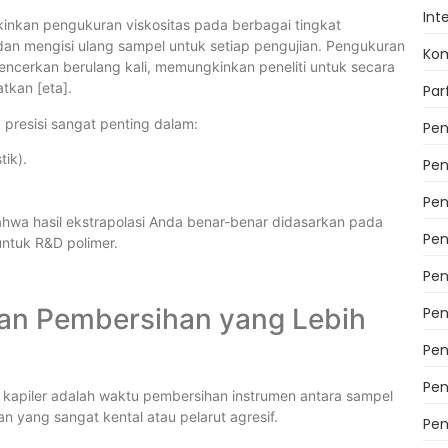
Int
inkan pengukuran viskositas pada berbagai tingkat
dan mengisi ulang sampel untuk setiap pengujian. Pengukuran
Kom
encerkan berulang kali, memungkinkan peneliti untuk secara
patkan
[eta]
.
Pa
 presisi sangat penting dalam:
Pen
ik).
Pen
Pen
hwa hasil ekstrapolasi Anda benar-benar didasarkan pada
Pen
ntuk R&D polimer.
Pen
an Pembersihan yang Lebih
Pen
Pen
Pen
s kapiler adalah waktu pembersihan instrumen antara sampel
 yang sangat kental atau pelarut agresif.
Pen