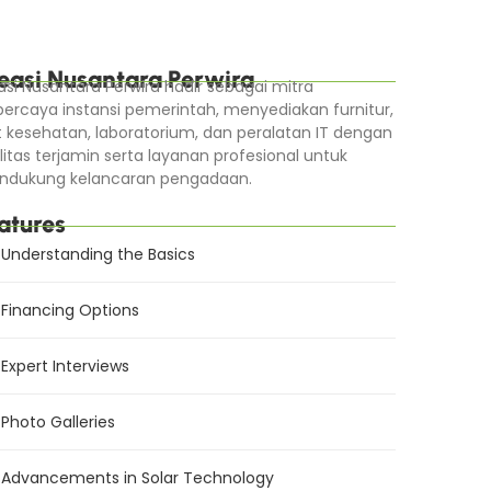
easi Nusantara Perwira
asi Nusantara Perwira hadir sebagai mitra
percaya instansi pemerintah, menyediakan furnitur,
t kesehatan, laboratorium, dan peralatan IT dengan
litas terjamin serta layanan profesional untuk
dukung kelancaran pengadaan.
atures
Understanding the Basics
Financing Options
Expert Interviews
Photo Galleries
Advancements in Solar Technology