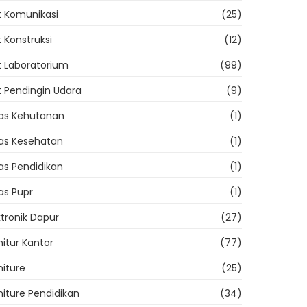
t Komunikasi
(25)
t Konstruksi
(12)
t Laboratorium
(99)
t Pendingin Udara
(9)
as Kehutanan
(1)
as Kesehatan
(1)
as Pendidikan
(1)
as Pupr
(1)
ktronik Dapur
(27)
nitur Kantor
(77)
niture
(25)
niture Pendidikan
(34)