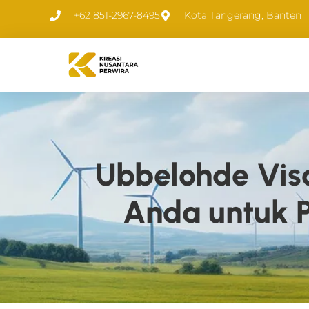
+62 851-2967-8495
Kota Tangerang, Banten
Ubbelohde Visc
Anda untuk P