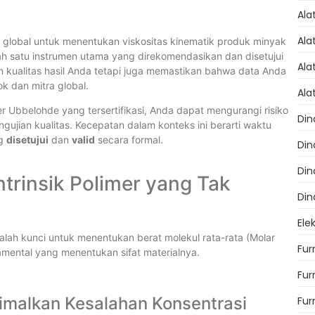
Ala
Ala
 global untuk menentukan viskositas kinematik produk minyak
ah satu instrumen utama yang direkomendasikan dan disetujui
Ala
in kualitas hasil Anda tetapi juga memastikan bahwa data Anda
ok dan mitra global.
Ala
bbelohde yang tersertifikasi, Anda dapat mengurangi risiko
Din
ujian kualitas. Kecepatan dalam konteks ini berarti waktu
ng
disetujui
dan
valid
secara formal.
Din
Din
ntrinsik Polimer yang Tak
Din
Ele
dalah kunci untuk menentukan berat molekul rata-rata (Molar
Fur
mental yang menentukan sifat materialnya.
Fur
imalkan Kesalahan Konsentrasi
Fur