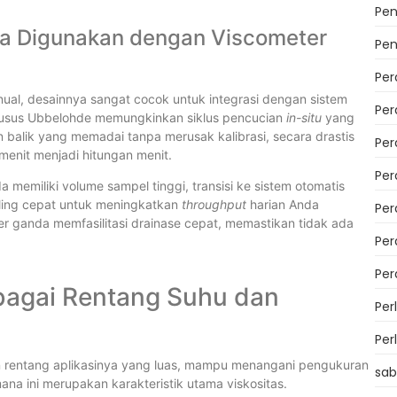
Pen
ka Digunakan dengan Viscometer
Pen
Per
ual, desainnya sangat cocok untuk integrasi dengan sistem
Per
khusus Ubbelohde memungkinkan siklus pencucian
in-situ
yang
n balik yang memadai tanpa merusak kalibrasi, secara drastis
Per
enit menjadi hitungan menit.
Pe
a memiliki volume sampel tinggi, transisi ke sistem otomatis
ling cepat untuk meningkatkan
throughput
harian Anda
Per
er ganda memfasilitasi drainase cepat, memastikan tidak ada
Per
Per
rbagai Rentang Suhu dan
Per
Per
dan rentang aplikasinya yang luas, mampu menangani pengukuran
sab
na ini merupakan karakteristik utama viskositas.