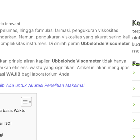
Kr
io Ichwani
Kre
k pelumas, hingga formulasi farmasi, pengukuran viskositas
ter
indarkan. Namun, pengukuran viskositas yang akurat sering kali
ala
mpleksitas instrumen. Di sinilah peran
Ubbelohde Viscometer
kua
men
n prinsip aliran kapiler,
Ubbelohde Viscometer
tidak hanya
Fe
arkan efisiensi waktu yang signifikan. Artikel ini akan mengupas
asi
WAJIB
bagi laboratorium Anda.
ib Ada untuk Akurasi Penelitian Maksimal
erbasis Waktu
an ISO)
gi