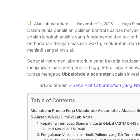
Alat Laboratorium
-
November 14, 2025
-
Yoga Febr
Dalam dunia penelitian polimer, kontrol kualitas minya
adalah langkah analitis yang fundamental dan tak terh
berhadapan dengan masalah waktu, keakuratan, dan ko
menjadi sangat krusial.
Sebagai instrumen laboratorium yang bekerja berdasarka
menjanjikan hasil yang presisi tinggi tetapi juga menaw
tuntas mengapa
Ubbelohde Viscometer
adalah invest
artikel terkait:
7 Jenis Alat Laboratorium yang Waj
Table of Contents
Memahami Prinsip Kerja Ubbelohde Viscometer: Akurasi B
5 Alasan WAJIB Dimiliki Lab Anda
1. Kepatuhan terhadap Standar Industri Global (ASTM D445 d
Akurasi Sesuai ASTM D445
2. Pengukuran Viskositas Intrinsik Polimer yang Tak Tertandin