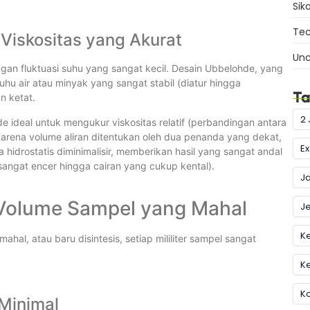
Sik
Tec
 Viskositas yang Akurat
Unc
ngan fluktuasi suhu yang sangat kecil. Desain Ubbelohde, yang
uhu air atau minyak yang sangat stabil (diatur hingga
Ta
n ketat.
2 
 ideal untuk mengukur viskositas relatif (perbandingan antara
. Karena volume aliran ditentukan oleh dua penanda yang dekat,
Ex
a hidrostatis diminimalisir, memberikan hasil yang sangat andal
 sangat encer hingga cairan yang cukup kental).
J
Volume Sampel yang Mahal
Je
Ke
hal, atau baru disintesis, setiap mililiter sampel sangat
K
K
Minimal