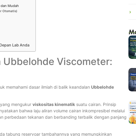
t dan Mudah
r Otomatis)
Mo
 Depan Lab Anda
a Ubbelohde Viscometer:
uk memahami dasar ilmiah di balik keandalan
Ubbelohde
a yang mengukur
viskositas kinematik
suatu cairan. Prinsip
nyatakan bahwa laju aliran volume cairan inkompresibel melalui
ngan perbedaan tekanan dan berbanding terbalik dengan panjang
ada tabung reservoar tambahannya yang memungkinkan