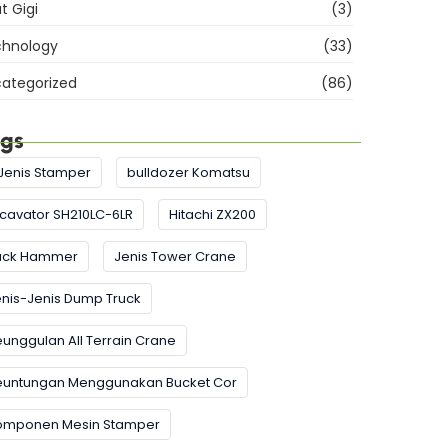
at Gigi
(3)
hnology
(33)
ategorized
(86)
gs
Jenis Stamper
bulldozer Komatsu
cavator SH210LC-6LR
Hitachi ZX200
ack Hammer
Jenis Tower Crane
nis-Jenis Dump Truck
unggulan All Terrain Crane
euntungan Menggunakan Bucket Cor
omponen Mesin Stamper