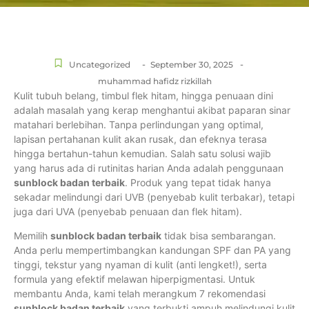
-
-
Uncategorized
September 30, 2025
muhammad hafidz rizkillah
Kulit tubuh belang, timbul flek hitam, hingga penuaan dini
adalah masalah yang kerap menghantui akibat paparan sinar
matahari berlebihan. Tanpa perlindungan yang optimal,
lapisan pertahanan kulit akan rusak, dan efeknya terasa
hingga bertahun-tahun kemudian. Salah satu solusi wajib
yang harus ada di rutinitas harian Anda adalah penggunaan
sunblock badan terbaik
. Produk yang tepat tidak hanya
sekadar melindungi dari UVB (penyebab kulit terbakar), tetapi
juga dari UVA (penyebab penuaan dan flek hitam).
Memilih
sunblock badan terbaik
tidak bisa sembarangan.
Anda perlu mempertimbangkan kandungan SPF dan PA yang
tinggi, tekstur yang nyaman di kulit (anti lengket!), serta
formula yang efektif melawan hiperpigmentasi. Untuk
membantu Anda, kami telah merangkum 7 rekomendasi
sunblock badan terbaik
yang terbukti ampuh melindungi kulit