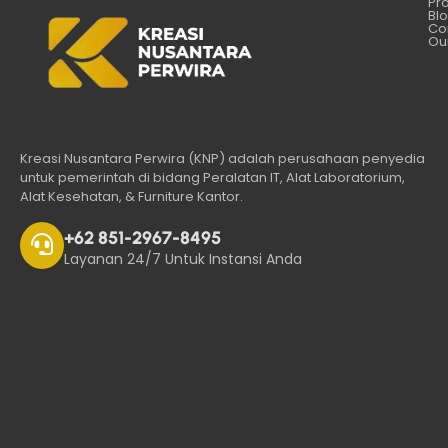
Pr
Bl
Co
Our
Kreasi Nusantara Perwira (KNP) adalah perusahaan penyedia
untuk pemerintah di bidang Peralatan IT, Alat Laboratorium,
Alat Kesehatan, & Furniture Kantor.
+62 851-2967-8495
Layanan 24/7 Untuk Instansi Anda