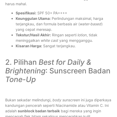
harus mahal.
Spesifikasi:
SPF 50+ PA++++
Keunggulan Utama:
Perlindungan maksimal, harga
terjangkau, dan formula berbasis air (
water-based
)
yang cepat meresap.
Tekstur/Hasil Akhir:
Ringan seperti
lotion
, tidak
meninggalkan
white cast
yang mengganggu.
Kisaran Harga:
Sangat terjangkau.
2. Pilihan
Best for Daily &
Brightening
: Sunscreen Badan
Tone-Up
Bukan sekadar melindungi,
body sunscreen
ini juga diperkaya
kandungan pencerah seperti Niacinamide atau Vitamin C. Ini
adalah
sunblock badan terbaik
bagi mereka yang ingin
mencegah flek hitam sekaligus mencerahkan kulit.