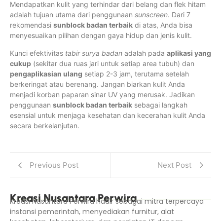
Mendapatkan kulit yang terhindar dari belang dan flek hitam
adalah tujuan utama dari penggunaan
sunscreen
. Dari 7
rekomendasi
sunblock badan terbaik
di atas, Anda bisa
menyesuaikan pilihan dengan gaya hidup dan jenis kulit.
Kunci efektivitas
tabir surya badan
adalah pada
aplikasi yang
cukup
(sekitar dua ruas jari untuk setiap area tubuh) dan
pengaplikasian ulang
setiap 2-3 jam, terutama setelah
berkeringat atau berenang. Jangan biarkan kulit Anda
menjadi korban paparan sinar UV yang merusak. Jadikan
penggunaan
sunblock badan terbaik
sebagai langkah
esensial untuk menjaga kesehatan dan kecerahan kulit Anda
secara berkelanjutan.
Previous Post
Next Post
Kreasi Nusantara Perwira
Kreasi Nusantara Perwira hadir sebagai mitra terpercaya
instansi pemerintah, menyediakan furnitur, alat