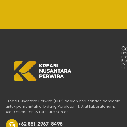
C
Ho
Pr
Bl
Co
Our
Kreasi Nusantara Perwira (KNP) adalah perusahaan penyedia
untuk pemerintah di bidang Peralatan IT, Alat Laboratorium,
Alat Kesehatan, & Furniture Kantor.
+62 851-2967-8495