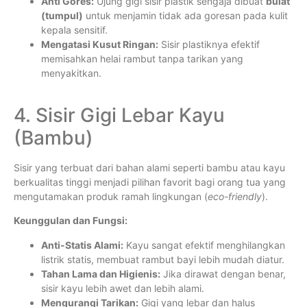
Anti Gores:
Ujung gigi sisir plastik sengaja dibuat
bulat
(tumpul)
untuk menjamin tidak ada goresan pada kulit
kepala sensitif.
Mengatasi Kusut Ringan:
Sisir plastiknya efektif
memisahkan helai rambut tanpa tarikan yang
menyakitkan.
4. Sisir Gigi Lebar Kayu
(Bambu)
Sisir yang terbuat dari bahan alami seperti bambu atau kayu
berkualitas tinggi menjadi pilihan favorit bagi orang tua yang
mengutamakan produk ramah lingkungan (
eco-friendly
).
Keunggulan dan Fungsi:
Anti-Statis Alami:
Kayu sangat efektif menghilangkan
listrik statis, membuat rambut bayi lebih mudah diatur.
Tahan Lama dan Higienis:
Jika dirawat dengan benar,
sisir kayu lebih awet dan lebih alami.
Mengurangi Tarikan:
Gigi yang lebar dan halus