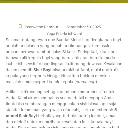
-
-
Perawatan Rambut
September 30, 2025
Yoga Febrio Ichwani
Selamat datang, Ayah dan Bunda! Memilih perlengkapan bayi
adalah perjalanan yang penuh pertimbangan, termasuk
urusan merawat rambut halus Si Kecil. Sering kali, kita luput
bahwa kulit kepala bayi yang baru lahir atau berusia muda
jauh lebih sensitif dibandingkan kulit orang dewasa. Kesalahan
dalam memilih
Sisir Bayi
bisa berakibat fatal, mulai dari kulit
kepala yang tergores hingga iritasi dan bahkan memicu
masalah umum seperti kerak kepala (
cradle cap
).
Artikel ini dirancang sebagai panduan komprehensif untuk
Anda. Kami akan membahas secara detail mengapa Anda
tidak bisa sembarangan menggunakan sisir biasa, apa saja
standar keamanan yang wajib dipenuhi, serta membedah
5
model Sisir Bayi
terbaik yang terbukti paling lembut, aman,
dan efektif untuk memelihara kesehatan kulit kepala bayi
Anda. Siap menemukan sisir yang sempurna untuk buah hati