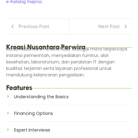
e-Katalog Inaproc
Previous Post
Next Post
Kreasi Nusantara Perwira
Kreasi Nusantara Perwira hadir sebagai mitra terpercaya
instansi pemerintah, menyediakan furnitur, alat
kesehatan, laboratorium, dan peralatan IT dengan
kualitas terjamin serta layanan profesional untuk
mendukung kelancaran pengadaan.
Features
Understanding the Basics
Financing Options
Expert Interviews