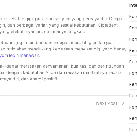
Int
Kom
ga kesehatan gigi, gusi, dan senyum yang percaya diri. Dengan
gih, dan berbagai varian yang sesuai kebutuhan, Ciptadent
Pa
 yang efektif, nyaman, dan menyenangkan.
Pen
iptadent juga membantu mencegah masalah gigi dan gusi,
naan rutin akan mendukung kebiasaan menyikat gigi yang benar,
Pen
yum lebih menawan
.
Pen
—dapat merasakan kenyamanan, kualitas, dan perlindungan
 sesuai dengan kebutuhan Anda dan rasakan manfaatnya secara
Pen
aya diri, dan energi positif!
Pen
Pen
Next Post
Pen
Pen
Pen