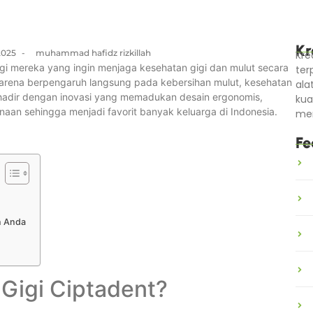
Kr
2025
-
muhammad hafidz rizkillah
Kre
bagi mereka yang ingin menjaga kesehatan gigi dan mulut secara
ter
g karena berpengaruh langsung pada kebersihan mulut, kesehatan
ala
t hadir dengan inovasi yang memadukan desain ergonomis,
kua
aan sehingga menjadi favorit banyak keluarga di Indonesia.
men
Fe
n Anda
Gigi Ciptadent?