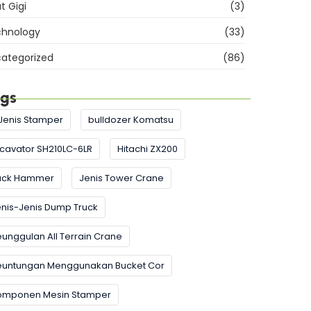
at Gigi
(3)
hnology
(33)
ategorized
(86)
gs
Jenis Stamper
bulldozer Komatsu
cavator SH210LC-6LR
Hitachi ZX200
ack Hammer
Jenis Tower Crane
nis-Jenis Dump Truck
unggulan All Terrain Crane
euntungan Menggunakan Bucket Cor
omponen Mesin Stamper