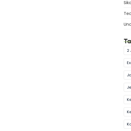
Sik
Tec
Unc
Ta
2 
Ex
J
Je
Ke
K
K