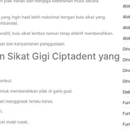
an plak harian dan menjaga kebersihan mulut secara
Ala
Ala
yang ingin hasil lebih maksimal dengan bulu sikat yang
embandel.
Ala
sensitif, bulu sikat lembut namun tetap efektif membersihkan.
Ala
faat dan kenyamanan penggunaan.
Din
n Sikat Gigi Ciptadent yang
Din
Din
erikut:
Din
ntuk membersihkan plak di garis gusi.
Ele
ri menggosok terlalu keras.
Fur
i.
Fur
kat mulai rusak.
Fur