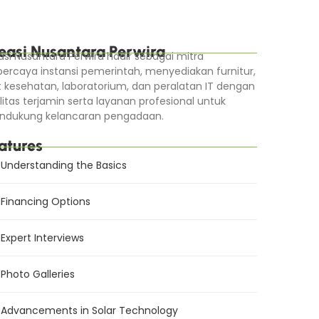
easi Nusantara Perwira
asi Nusantara Perwira hadir sebagai mitra
percaya instansi pemerintah, menyediakan furnitur,
t kesehatan, laboratorium, dan peralatan IT dengan
litas terjamin serta layanan profesional untuk
dukung kelancaran pengadaan.
atures
Understanding the Basics
Financing Options
Expert Interviews
Photo Galleries
Advancements in Solar Technology