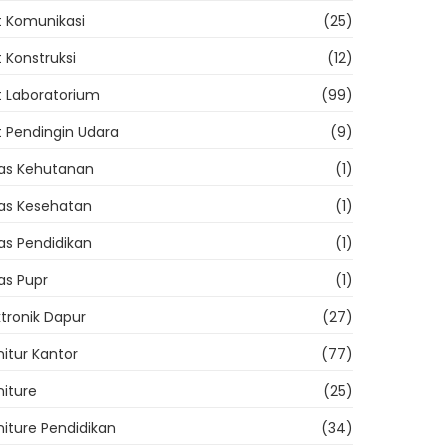
t Komunikasi
(25)
t Konstruksi
(12)
t Laboratorium
(99)
t Pendingin Udara
(9)
as Kehutanan
(1)
as Kesehatan
(1)
as Pendidikan
(1)
as Pupr
(1)
ktronik Dapur
(27)
nitur Kantor
(77)
niture
(25)
niture Pendidikan
(34)