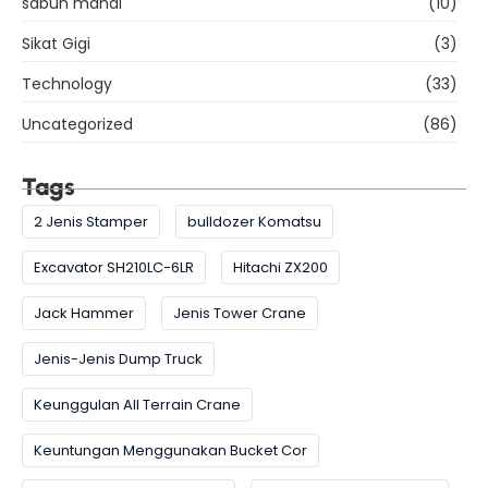
sabun mandi
(10)
Sikat Gigi
(3)
Technology
(33)
Uncategorized
(86)
Tags
2 Jenis Stamper
bulldozer Komatsu
Excavator SH210LC-6LR
Hitachi ZX200
Jack Hammer
Jenis Tower Crane
Jenis-Jenis Dump Truck
Keunggulan All Terrain Crane
Keuntungan Menggunakan Bucket Cor