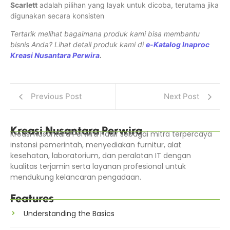
Scarlett
adalah pilihan yang layak untuk dicoba, terutama jika
digunakan secara konsisten
Tertarik melihat bagaimana produk kami bisa membantu
bisnis Anda? Lihat detail produk kami di
e-Katalog Inaproc
Kreasi Nusantara Perwira
.
Previous Post
Next Post
Kreasi Nusantara Perwira
Kreasi Nusantara Perwira hadir sebagai mitra terpercaya
instansi pemerintah, menyediakan furnitur, alat
kesehatan, laboratorium, dan peralatan IT dengan
kualitas terjamin serta layanan profesional untuk
mendukung kelancaran pengadaan.
Features
Understanding the Basics