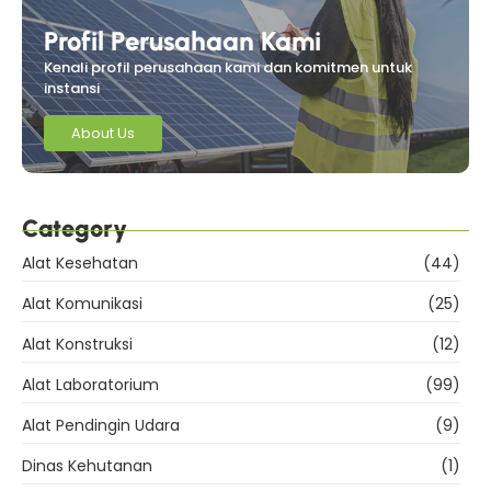
Profil Perusahaan Kami
Kenali profil perusahaan kami dan komitmen untuk
instansi
About Us
Category
Alat Kesehatan
(44)
Alat Komunikasi
(25)
Alat Konstruksi
(12)
Alat Laboratorium
(99)
Alat Pendingin Udara
(9)
Dinas Kehutanan
(1)