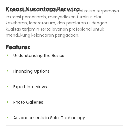
Kreasi Nusantara Perwira
Kreasi Nusantara Perwira hadir sebagai mitra terpercaya
instansi pemerintah, menyediakan furnitur, alat
kesehatan, laboratorium, dan peralatan IT dengan
kualitas terjamin serta layanan profesional untuk
mendukung kelancaran pengadaan.
Features
Understanding the Basics
Financing Options
Expert Interviews
Photo Galleries
Advancements in Solar Technology