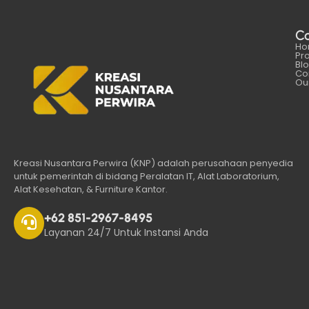
C
Ho
Pr
Bl
Co
Our
Kreasi Nusantara Perwira (KNP) adalah perusahaan penyedia
untuk pemerintah di bidang Peralatan IT, Alat Laboratorium,
Alat Kesehatan, & Furniture Kantor.
+62 851-2967-8495
Layanan 24/7 Untuk Instansi Anda