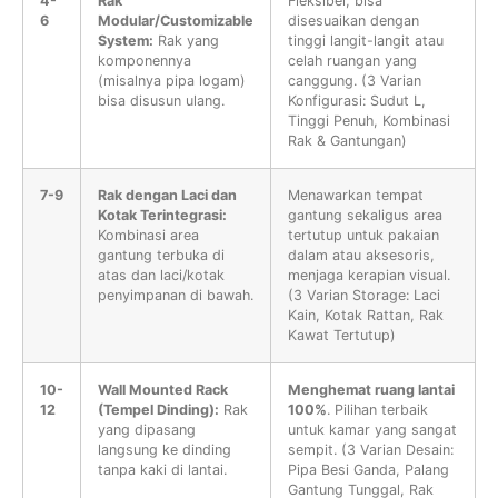
4-
Rak
Fleksibel, bisa
6
Modular/Customizable
disesuaikan dengan
System:
Rak yang
tinggi langit-langit atau
komponennya
celah ruangan yang
(misalnya pipa logam)
canggung. (3 Varian
bisa disusun ulang.
Konfigurasi: Sudut L,
Tinggi Penuh, Kombinasi
Rak & Gantungan)
7-9
Rak dengan Laci dan
Menawarkan tempat
Kotak Terintegrasi:
gantung sekaligus area
Kombinasi area
tertutup untuk pakaian
gantung terbuka di
dalam atau aksesoris,
atas dan laci/kotak
menjaga kerapian visual.
penyimpanan di bawah.
(3 Varian Storage: Laci
Kain, Kotak Rattan, Rak
Kawat Tertutup)
10-
Wall Mounted Rack
Menghemat ruang lantai
12
(Tempel Dinding):
Rak
100%
. Pilihan terbaik
yang dipasang
untuk kamar yang sangat
langsung ke dinding
sempit. (3 Varian Desain:
tanpa kaki di lantai.
Pipa Besi Ganda, Palang
Gantung Tunggal, Rak