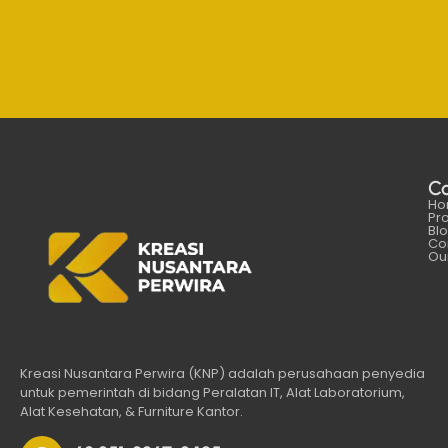
C
Ho
Pr
Bl
Co
Our
Kreasi Nusantara Perwira (KNP) adalah perusahaan penyedia
untuk pemerintah di bidang Peralatan IT, Alat Laboratorium,
Alat Kesehatan, & Furniture Kantor.