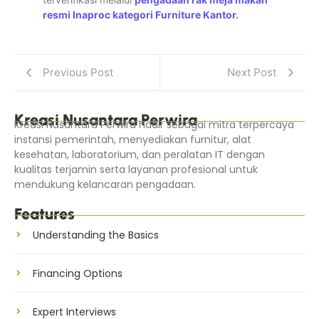
resmi Inaproc kategori Furniture Kantor
.
Previous Post
Next Post
Kreasi Nusantara Perwira
Kreasi Nusantara Perwira hadir sebagai mitra terpercaya
instansi pemerintah, menyediakan furnitur, alat
kesehatan, laboratorium, dan peralatan IT dengan
kualitas terjamin serta layanan profesional untuk
mendukung kelancaran pengadaan.
Features
Understanding the Basics
Financing Options
Expert Interviews