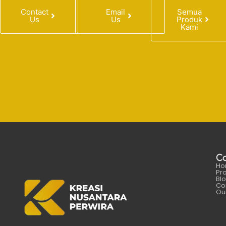
Contact
Email
Semua
Us
Us
Produk
Kami
C
Ho
Pr
Bl
Co
Our