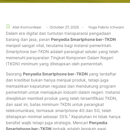
-
-
Alat Komunikasi
October 27, 2025
Yoga Febrio Ichwani
Dalam era digital dan tuntutan transparansi pengadaan
barang dan jasa, peran
Penyedia Smartphone ber-TKDN
menjadi sangat vital, terutama bagi instansi pemerintah.
Smartphone ber-TKDN
adalah perangkat seluler yang telah
memenuhi persyaratan Tingkat Komponen Dalam Negeri
(TKDN) minimum yang ditetapkan oleh pemerintah.
Seorang
Penyedia Smartphone ber-TKDN
yang terdaftar
dan kredibel bukan hanya menjual produk, tetapi juga
memastikan kepatuhan regulasi dan mendukung program
pemerintah untuk memajukan industri dalam negeri.
Instansi
diwajibkan membeli produk yang telah tersertifikasi TKDN,
dan saat ini, batas minimum TKDN untuk perangkat
telekomunikasi, termasuk
smartphone
4G dan 5G, telah
1
ditetapkan minimal sebesar 35%.
Kepatuhan ini tidak hanya
bersifat wajib tetapi juga strategis. Mencari
Penyedia
Smartphone ber-TKDN
terbaik adalah langkah awal