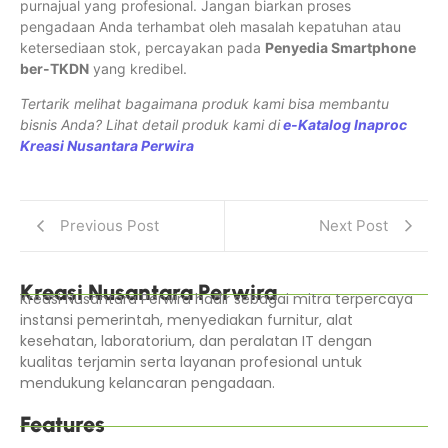
purnajual yang profesional. Jangan biarkan proses
pengadaan Anda terhambat oleh masalah kepatuhan atau
ketersediaan stok, percayakan pada
Penyedia Smartphone
ber-TKDN
yang kredibel.
Tertarik melihat bagaimana produk kami bisa membantu
bisnis Anda? Lihat detail produk kami di
e-Katalog Inaproc
Kreasi Nusantara Perwira
Previous Post
Next Post
Kreasi Nusantara Perwira
Kreasi Nusantara Perwira hadir sebagai mitra terpercaya
instansi pemerintah, menyediakan furnitur, alat
kesehatan, laboratorium, dan peralatan IT dengan
kualitas terjamin serta layanan profesional untuk
mendukung kelancaran pengadaan.
Features