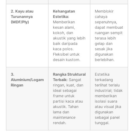
2. Kayu atau
Kehangatan
Memblokir
Turunannya
Estetika:
cahaya
(MDF/Ply)
Memberikan
sepenuhnya,
kesan alami,
dapat membuat
kokoh, dan
ruangan sempit
akustik yang lebih
terasa lebih
baik daripada
gelap dan
kaca polos.
sesak jika
Fleksibel untuk
digunakan
desain kustom.
berlebihan.
3.
Rangka Struktural
Estetika
Aluminium/Logam
Terbaik:
Sangat
terkadang
Ringan
ringan, kuat, dan
terlihat terlalu
ideal sebagai
industrial; tidak
frame
untuk
memberikan
partisi kaca atau
isolasi suara
akustik. Tahan
atau visual jika
lama dan
digunakan
maintenance
sebagai panel
rendah.
tunggal.