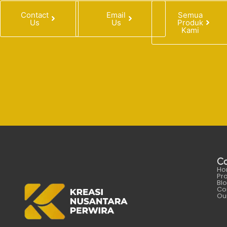
Contact
Email
Semua
Us
Us
Produk
Kami
C
Ho
Pr
Bl
Co
Our