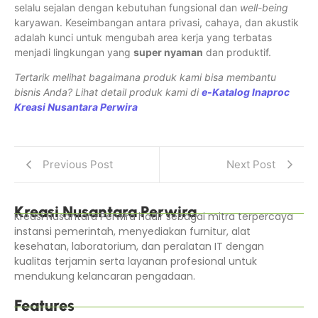
selalu sejalan dengan kebutuhan fungsional dan
well-being
karyawan. Keseimbangan antara privasi, cahaya, dan akustik
adalah kunci untuk mengubah area kerja yang terbatas
menjadi lingkungan yang
super nyaman
dan produktif.
Tertarik melihat bagaimana produk kami bisa membantu
bisnis Anda? Lihat detail produk kami di
e-Katalog Inaproc
Kreasi Nusantara Perwira
Previous Post
Next Post
Kreasi Nusantara Perwira
Kreasi Nusantara Perwira hadir sebagai mitra terpercaya
instansi pemerintah, menyediakan furnitur, alat
kesehatan, laboratorium, dan peralatan IT dengan
kualitas terjamin serta layanan profesional untuk
mendukung kelancaran pengadaan.
Features