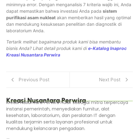
minimnya
error
. Dengan menganalisis 7 kriteria wajib ini, Anda
dapat memastikan bahwa investasi Anda pada
sistem
purifikasi asam nukleat
akan memberikan hasil yang optimal
dan mendukung kesuksesan penelitian dan diagnostik di
laboratorium Anda.
Tertarik melihat bagaimana produk kami bisa membantu
bisnis Anda? Lihat detail produk kami di
e-Katalog Inaproc
Kreasi Nusantara Perwira
Previous Post
Next Post
Kreasi Nusantara Perwira
Kreasi Nusantara Perwira hadir sebagai mitra terpercaya
instansi pemerintah, menyediakan furnitur, alat
kesehatan, laboratorium, dan peralatan IT dengan
kualitas terjamin serta layanan profesional untuk
mendukung kelancaran pengadaan.