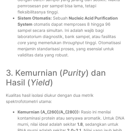
pemrosesan per sampel bisa lama, tetapi
fleksibilitasnya tinggi.
Sistem Otomatis:
Sebuah
Nucleic Acid Purification
System
otomatis dapat memproses 8 hingga 96
sampel secara simultan. Ini adalah wajib bagi
laboratorium diagnostik, bank sampel, atau fasilitas
core
yang memerlukan
throughput
tinggi. Otomatisasi
menjamin standarisasi proses, yang esensial untuk
validitas data yang robust.
3. Kemurnian (
Purity
) dan
Hasil (
Yield
)
Kualitas hasil isolasi diukur dengan dua metrik
spektrofotometri utama:
Kemurnian (
A_{260}/A_{280}
):
Rasio ini menilai
kontaminasi protein atau senyawa aromatik. Untuk DNA
murni, nilai ideal adalah sekitar
1.8
, sedangkan untuk
RNA murni adalah sekitar
2.0-2.1
. Nilai yang jauh lebih