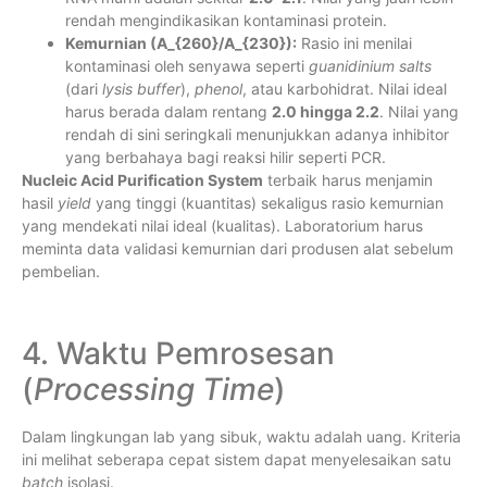
rendah mengindikasikan kontaminasi protein.
Kemurnian (
A_{260}/A_{230}
):
Rasio ini menilai
kontaminasi oleh senyawa seperti
guanidinium salts
(dari
lysis buffer
),
phenol
, atau karbohidrat. Nilai ideal
harus berada dalam rentang
2.0 hingga 2.2
. Nilai yang
rendah di sini seringkali menunjukkan adanya inhibitor
yang berbahaya bagi reaksi hilir seperti PCR.
Nucleic Acid Purification System
terbaik harus menjamin
hasil
yield
yang tinggi (kuantitas) sekaligus rasio kemurnian
yang mendekati nilai ideal (kualitas). Laboratorium harus
meminta data validasi kemurnian dari produsen alat sebelum
pembelian.
4. Waktu Pemrosesan
(
Processing Time
)
Dalam lingkungan lab yang sibuk, waktu adalah uang. Kriteria
ini melihat seberapa cepat sistem dapat menyelesaikan satu
batch
isolasi.