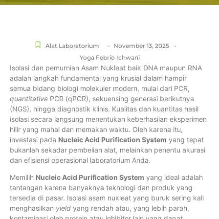
-
-
Alat Laboratorium
November 13, 2025
Yoga Febrio Ichwani
Isolasi dan pemurnian Asam Nukleat baik DNA maupun RNA
adalah langkah fundamental yang krusial dalam hampir
semua bidang biologi molekuler modern, mulai dari PCR,
quantitative
PCR (qPCR), sekuensing generasi berikutnya
(NGS), hingga diagnostik klinis. Kualitas dan kuantitas hasil
isolasi secara langsung menentukan keberhasilan eksperimen
hilir yang mahal dan memakan waktu. Oleh karena itu,
investasi pada
Nucleic Acid Purification System
yang tepat
bukanlah sekadar pembelian alat, melainkan penentu akurasi
dan efisiensi operasional laboratorium Anda.
Memilih
Nucleic Acid Purification System
yang ideal adalah
tantangan karena banyaknya teknologi dan produk yang
tersedia di pasar. Isolasi asam nukleat yang buruk sering kali
menghasilkan
yield
yang rendah atau, yang lebih parah,
kontaminasi oleh protein atau inhibitor lain yang dapat