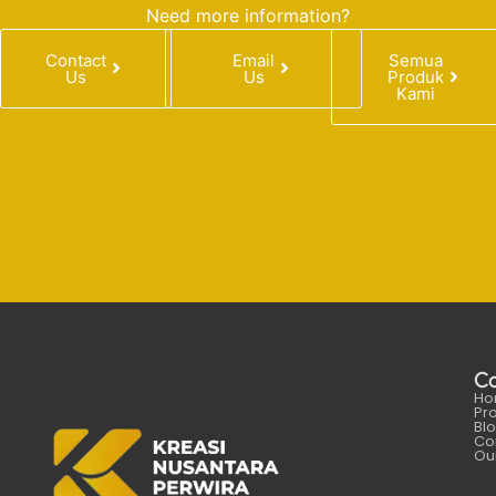
Need more information?
Contact
Email
Semua
Us
Us
Produk
Kami
C
Ho
Pr
Bl
Co
Our