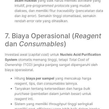
asam nukleat
yang baik harus memiliki
software
yang
intuitif,
pre-programmed protocols
yang mudah
diakses, dan memiliki fitur
traceability
(pencatatan data
dan
log error
). Semakin tinggi otomatisasi, semakin
rendah
error rate
yang dihasilkan.
7. Biaya Operasional (
Reagent
dan
Consumables
)
Investasi awal (
capital cost
) untuk
Nucleic Acid Purification
System
otomatis memang tinggi, tetapi
Total Cost of
Ownership
(TCO) jangka panjang sangat dipengaruhi oleh
biaya operasional.
Hitung
biaya per sampel
yang mencakup harga
reagent
, tips, dan
consumables
lainnya.
Tanyakan tentang ketersediaan dan harga
bulk
purchase
(pembelian dalam jumlah besar) untuk
reagent
inti.
Sistem yang memiliki
throughput
tinggi seringkali
memiliki
cost-efficiency
yang lebih baik dalam jangka