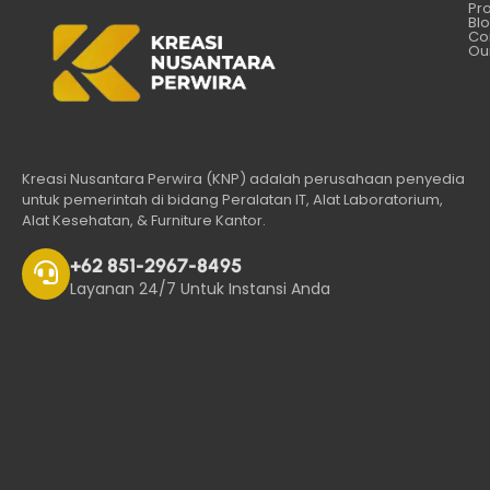
Pr
Bl
Co
Our
Kreasi Nusantara Perwira (KNP) adalah perusahaan penyedia
untuk pemerintah di bidang Peralatan IT, Alat Laboratorium,
Alat Kesehatan, & Furniture Kantor.
+62 851-2967-8495
Layanan 24/7 Untuk Instansi Anda