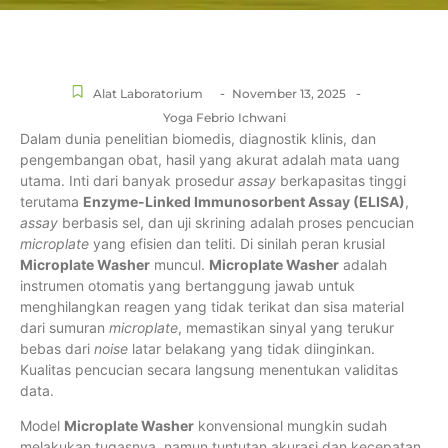
-
-
Alat Laboratorium
November 13, 2025
Yoga Febrio Ichwani
Dalam dunia penelitian biomedis, diagnostik klinis, dan
pengembangan obat, hasil yang akurat adalah mata uang
utama. Inti dari banyak prosedur
assay
berkapasitas tinggi
terutama
Enzyme-Linked Immunosorbent Assay (ELISA)
,
assay
berbasis sel, dan uji skrining adalah proses pencucian
microplate
yang efisien dan teliti. Di sinilah peran krusial
Microplate Washer
muncul.
Microplate Washer
adalah
instrumen otomatis yang bertanggung jawab untuk
menghilangkan reagen yang tidak terikat dan sisa material
dari sumuran
microplate
, memastikan sinyal yang terukur
bebas dari
noise
latar belakang yang tidak diinginkan.
Kualitas pencucian secara langsung menentukan validitas
data.
Model
Microplate Washer
konvensional mungkin sudah
melakukan tugasnya, namun tuntutan akurasi dan kecepatan