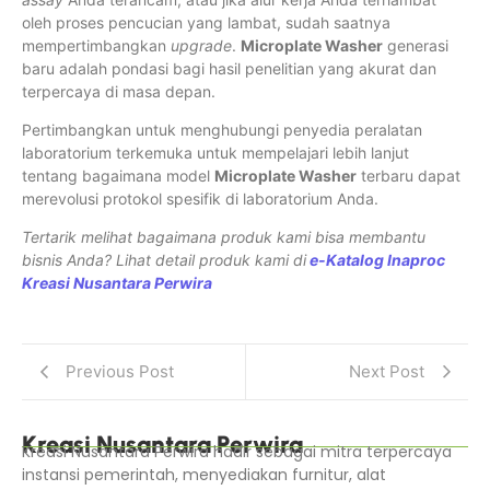
oleh proses pencucian yang lambat, sudah saatnya
mempertimbangkan
upgrade
.
Microplate Washer
generasi
baru adalah pondasi bagi hasil penelitian yang akurat dan
terpercaya di masa depan.
Pertimbangkan untuk menghubungi penyedia peralatan
laboratorium terkemuka untuk mempelajari lebih lanjut
tentang bagaimana model
Microplate Washer
terbaru dapat
merevolusi protokol spesifik di laboratorium Anda.
Tertarik melihat bagaimana produk kami bisa membantu
bisnis Anda? Lihat detail produk kami di
e-Katalog Inaproc
Kreasi Nusantara Perwira
Previous Post
Next Post
Kreasi Nusantara Perwira
Kreasi Nusantara Perwira hadir sebagai mitra terpercaya
instansi pemerintah, menyediakan furnitur, alat