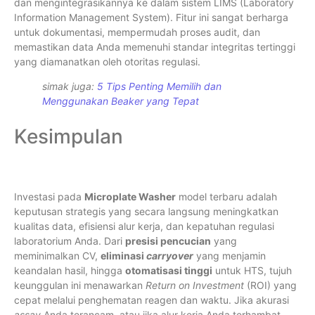
dan mengintegrasikannya ke dalam sistem LIMS (Laboratory
Information Management System). Fitur ini sangat berharga
untuk dokumentasi, mempermudah proses audit, dan
memastikan data Anda memenuhi standar integritas tertinggi
yang diamanatkan oleh otoritas regulasi.
simak juga:
5 Tips Penting Memilih dan
Menggunakan Beaker yang Tepat
Kesimpulan
Investasi pada
Microplate Washer
model terbaru adalah
keputusan strategis yang secara langsung meningkatkan
kualitas data, efisiensi alur kerja, dan kepatuhan regulasi
laboratorium Anda. Dari
presisi pencucian
yang
meminimalkan CV,
eliminasi
carryover
yang menjamin
keandalan hasil, hingga
otomatisasi tinggi
untuk HTS, tujuh
keunggulan ini menawarkan
Return on Investment
(ROI) yang
cepat melalui penghematan reagen dan waktu. Jika akurasi
assay
Anda terancam, atau jika alur kerja Anda terhambat