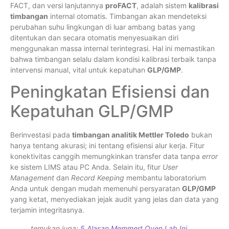
FACT, dan versi lanjutannya
proFACT
, adalah sistem
kalibrasi
timbangan
internal otomatis. Timbangan akan mendeteksi
perubahan suhu lingkungan di luar ambang batas yang
ditentukan dan secara otomatis menyesuaikan diri
menggunakan massa internal terintegrasi. Hal ini memastikan
bahwa timbangan selalu dalam kondisi kalibrasi terbaik tanpa
intervensi manual, vital untuk kepatuhan
GLP/GMP
.
Peningkatan Efisiensi dan
Kepatuhan GLP/GMP
Berinvestasi pada
timbangan analitik Mettler Toledo
bukan
hanya tentang akurasi; ini tentang efisiensi alur kerja. Fitur
konektivitas canggih memungkinkan transfer data tanpa
error
ke sistem LIMS atau PC Anda. Selain itu, fitur
User
Management
dan
Record Keeping
membantu laboratorium
Anda untuk dengan mudah memenuhi persyaratan
GLP/GMP
yang ketat, menyediakan jejak audit yang jelas dan data yang
terjamin integritasnya.
temukan juga:
5 Alasan Memmert Oven Lab Ini