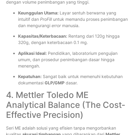
dengan volume penimbangan yang tinggi.
Keunggulan Utama:
Layar sentuh berwarna yang
intuitif dan
ProFill
untuk memandu proses penimbangan
dan mengurangi
error
manusia.
Kapasitas/Keterbacaan:
Rentang dari 120g hingga
320g, dengan keterbacaan 0.1 mg.
Aplikasi Ideal:
Pendidikan, laboratorium pengujian
umum, dan prosedur penimbangan dasar hingga
menengah.
Kepatuhan:
Sangat baik untuk memenuhi kebutuhan
dokumentasi
GLP/GMP
dasar.
4. Mettler Toledo ME
Analytical Balance (The Cost-
Effective Precision)
Seri ME adalah solusi yang efisien tanpa mengorbankan
kualitas
akurasi timbangan
yang diharapkan dari
Mettler