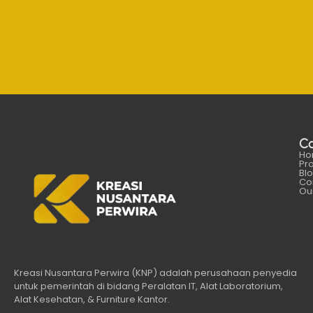
C
Ho
Pr
Bl
Co
Our
Kreasi Nusantara Perwira (KNP) adalah perusahaan penyedia
untuk pemerintah di bidang Peralatan IT, Alat Laboratorium,
Alat Kesehatan, & Furniture Kantor.