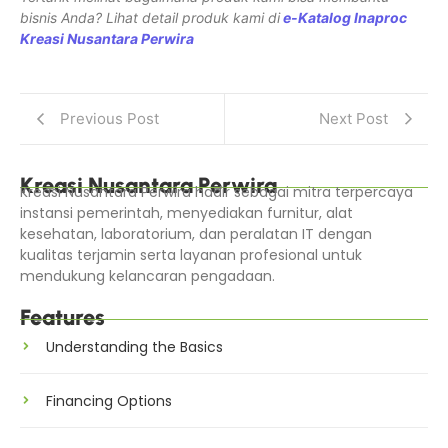
bisnis Anda? Lihat detail produk kami di
e-Katalog Inaproc
Kreasi Nusantara Perwira
Previous Post
Next Post
Kreasi Nusantara Perwira
Kreasi Nusantara Perwira hadir sebagai mitra terpercaya
instansi pemerintah, menyediakan furnitur, alat
kesehatan, laboratorium, dan peralatan IT dengan
kualitas terjamin serta layanan profesional untuk
mendukung kelancaran pengadaan.
Features
Understanding the Basics
Financing Options