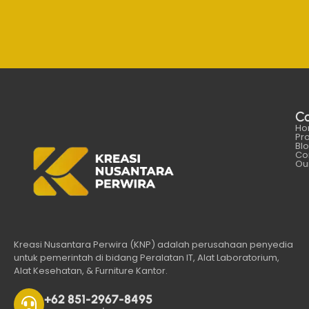
C
Ho
Pr
Bl
Co
Our
Kreasi Nusantara Perwira (KNP) adalah perusahaan penyedia
untuk pemerintah di bidang Peralatan IT, Alat Laboratorium,
Alat Kesehatan, & Furniture Kantor.
+62 851-2967-8495