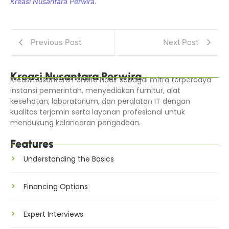
Kreasi Nusantara Perwira
.
Previous Post
Next Post
Kreasi Nusantara Perwira
Kreasi Nusantara Perwira hadir sebagai mitra terpercaya
instansi pemerintah, menyediakan furnitur, alat
kesehatan, laboratorium, dan peralatan IT dengan
kualitas terjamin serta layanan profesional untuk
mendukung kelancaran pengadaan.
Features
Understanding the Basics
Financing Options
Expert Interviews