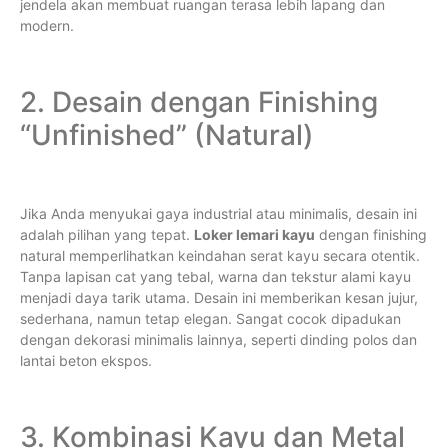
jendela akan membuat ruangan terasa lebih lapang dan
modern.
2. Desain dengan Finishing
“Unfinished” (Natural)
Jika Anda menyukai gaya industrial atau minimalis, desain ini
adalah pilihan yang tepat.
Loker lemari kayu
dengan finishing
natural memperlihatkan keindahan serat kayu secara otentik.
Tanpa lapisan cat yang tebal, warna dan tekstur alami kayu
menjadi daya tarik utama. Desain ini memberikan kesan jujur,
sederhana, namun tetap elegan. Sangat cocok dipadukan
dengan dekorasi minimalis lainnya, seperti dinding polos dan
lantai beton ekspos.
3. Kombinasi Kayu dan Metal