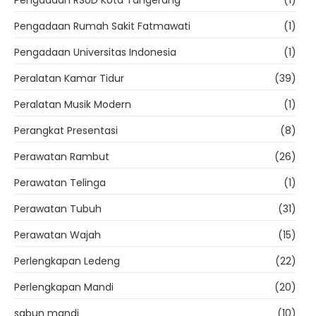
Pengadaan RSUD Kota Tangerang
(1)
Pengadaan Rumah Sakit Fatmawati
(1)
Pengadaan Universitas Indonesia
(1)
Peralatan Kamar Tidur
(39)
Peralatan Musik Modern
(1)
Perangkat Presentasi
(8)
Perawatan Rambut
(26)
Perawatan Telinga
(1)
Perawatan Tubuh
(31)
Perawatan Wajah
(15)
Perlengkapan Ledeng
(22)
Perlengkapan Mandi
(20)
sabun mandi
(10)