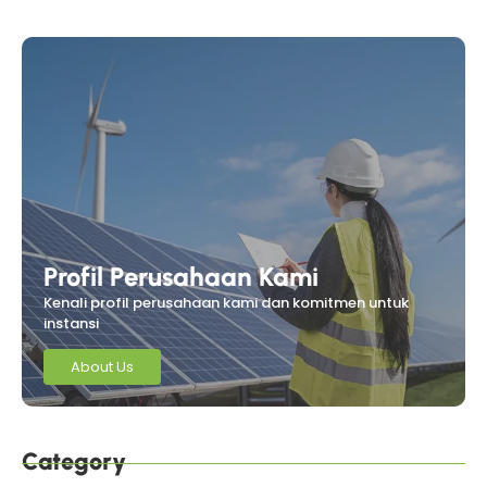
Profil Perusahaan Kami
Kenali profil perusahaan kami dan komitmen untuk
instansi
About Us
Category