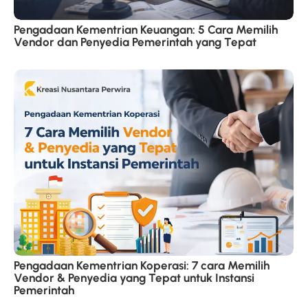
Pengadaan Kementrian Keuangan: 5 Cara Memilih
Vendor dan Penyedia Pemerintah yang Tepat
Pengadaan Kementrian Koperasi: 7 cara Memilih
Vendor & Penyedia yang Tepat untuk Instansi
Pemerintah