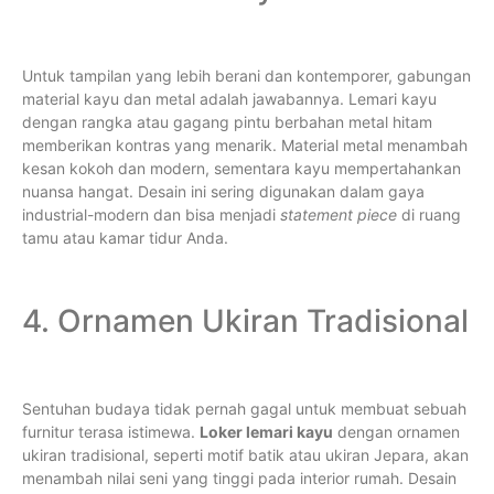
Untuk tampilan yang lebih berani dan kontemporer, gabungan
material kayu dan metal adalah jawabannya. Lemari kayu
dengan rangka atau gagang pintu berbahan metal hitam
memberikan kontras yang menarik. Material metal menambah
kesan kokoh dan modern, sementara kayu mempertahankan
nuansa hangat. Desain ini sering digunakan dalam gaya
industrial-modern dan bisa menjadi
statement piece
di ruang
tamu atau kamar tidur Anda.
4. Ornamen Ukiran Tradisional
Sentuhan budaya tidak pernah gagal untuk membuat sebuah
furnitur terasa istimewa.
Loker lemari kayu
dengan ornamen
ukiran tradisional, seperti motif batik atau ukiran Jepara, akan
menambah nilai seni yang tinggi pada interior rumah. Desain