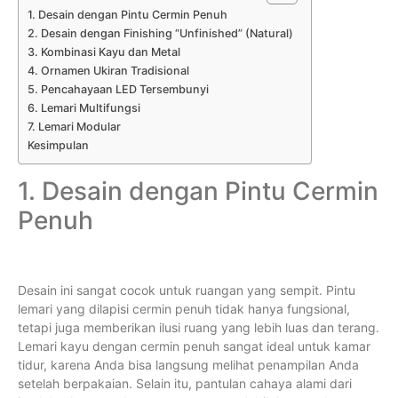
1. Desain dengan Pintu Cermin Penuh
2. Desain dengan Finishing “Unfinished” (Natural)
3. Kombinasi Kayu dan Metal
4. Ornamen Ukiran Tradisional
5. Pencahayaan LED Tersembunyi
6. Lemari Multifungsi
7. Lemari Modular
Kesimpulan
1. Desain dengan Pintu Cermin
Penuh
Desain ini sangat cocok untuk ruangan yang sempit. Pintu
lemari yang dilapisi cermin penuh tidak hanya fungsional,
tetapi juga memberikan ilusi ruang yang lebih luas dan terang.
Lemari kayu dengan cermin penuh sangat ideal untuk kamar
tidur, karena Anda bisa langsung melihat penampilan Anda
setelah berpakaian. Selain itu, pantulan cahaya alami dari