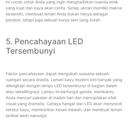
ini cocok untuk Anda yang ingin menghadirkan nuansa etnik
yang kuat dan kaya akan cerita. Setiap ukiran memiliki makna
tersendiri, membuat lemari Anda bukan hanya sebagai
perabot, tetapi juga sebuah karya seni yang indah.
5. Pencahayaan LED
Tersembunyi
Faktor pencahayaan dapat mengubah suasana sebuah
ruangan secara drastis. Lemari kayu modern kini banyak yang
dilengkapi dengan lampu LED tersembunyi di bagian dalam
atau sekelilingnya. Lampu ini berfungsi ganda: membantu
Anda mencari pakaian di malam hari dan menciptakan efek
visual yang dramatis. Cahaya hangat dari LED akan menyoroti
tekstur kayu, memberikan kesan mewah, dan membuat lemari
terlihat lebih menonjol.