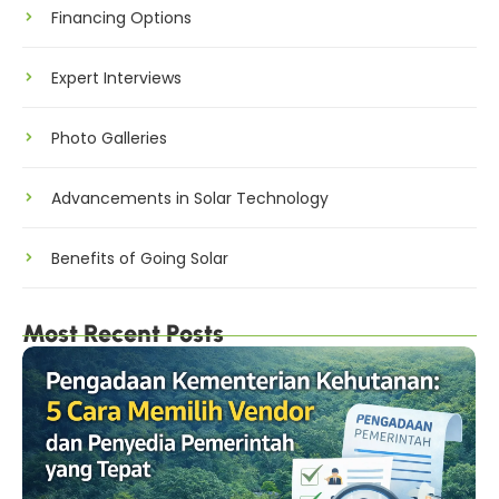
Financing Options
Expert Interviews
Photo Galleries
Advancements in Solar Technology
Benefits of Going Solar
Most Recent Posts