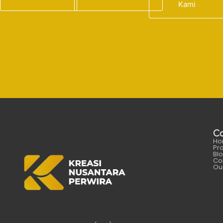
Kami
C
Ho
Pr
Bl
Co
Our