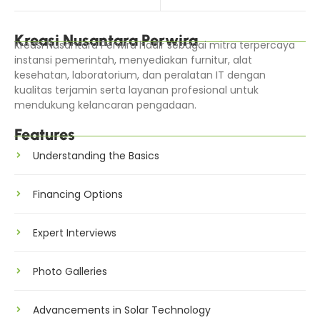
Kreasi Nusantara Perwira
Kreasi Nusantara Perwira hadir sebagai mitra terpercaya
instansi pemerintah, menyediakan furnitur, alat
kesehatan, laboratorium, dan peralatan IT dengan
kualitas terjamin serta layanan profesional untuk
mendukung kelancaran pengadaan.
Features
Understanding the Basics
Financing Options
Expert Interviews
Photo Galleries
Advancements in Solar Technology