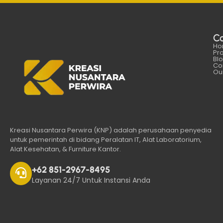
C
Ho
Pr
Bl
Co
Our
Kreasi Nusantara Perwira (KNP) adalah perusahaan penyedia
untuk pemerintah di bidang Peralatan IT, Alat Laboratorium,
Alat Kesehatan, & Furniture Kantor.
+62 851-2967-8495
Layanan 24/7 Untuk Instansi Anda