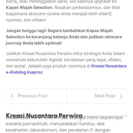
boros, atau meninggalkan serat, kini saatnya
upgrade
ke
Kapas Wajah Selection
. Rasakan perbedaannya, dan lihat
bagaimana
skincare routine
Anda menjadi lebih efektif,
nyaman, dan efisien!
Jangan tunggu lagi! Segera tambahkan Kapas Wajah
Selection ke keranjang belanja Anda dan jadikan
skincare
journey
Anda lebih optimal!
Jadikan Kreasi Nusantara Perwira mitra strategis Anda dalam
memenuhi kebutuhan logistik kendaraan yang legal, efisien,
dan andal. Jelajahi juga produk resminya di
Kreasi Nusantara
e-Katalog Inaproc
Previous Post
Next Post
Kreasi Nusantara Perwira
Kreasi Nusantara Perwira hadir sebagai mitra terpercaya
instansi pemerintah, menyediakan furnitur, alat
kesehatan, laboratorium, dan peralatan IT dengan