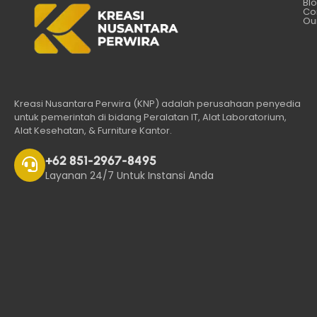
Bl
Co
Our
Kreasi Nusantara Perwira (KNP) adalah perusahaan penyedia
untuk pemerintah di bidang Peralatan IT, Alat Laboratorium,
Alat Kesehatan, & Furniture Kantor.
+62 851-2967-8495
Layanan 24/7 Untuk Instansi Anda