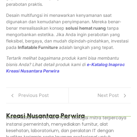
perabotan praktis.
Desain multifungsi ini menawarkan kenyamanan saat
digunakan dan kemudahan penyimpanan. Mereka benar-
benar merealisasikan konsep
solusi hemat ruang
tanpa
mengorbankan estetika. Jika Anda ingin perabotan yang
fleksibel, bergaya, dan mudah dipindah-pindahkan, investasi
pada
Inflatable Furniture
adalah langkah yang tepat.
Tertarik melihat bagaimana produk kami bisa membantu
bisnis Anda? Lihat detail produk kami di
e-Katalog Inaproc
Kreasi Nusantara Perwira
Previous Post
Next Post
Kreasi Nusantara Perwira
Kreasi Nusantara Perwira hadir sebagai mitra terpercaya
instansi pemerintah, menyediakan furnitur, alat
kesehatan, laboratorium, dan peralatan IT dengan