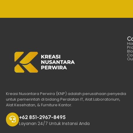
C
Ho
Pr
Bl
Co
Our
Kreasi Nusantara Perwira (KNP) adalah perusahaan penyedia
untuk pemerintah di bidang Peralatan IT, Alat Laboratorium,
Alat Kesehatan, & Furniture Kantor.
+62 851-2967-8495
Layanan 24/7 Untuk Instansi Anda