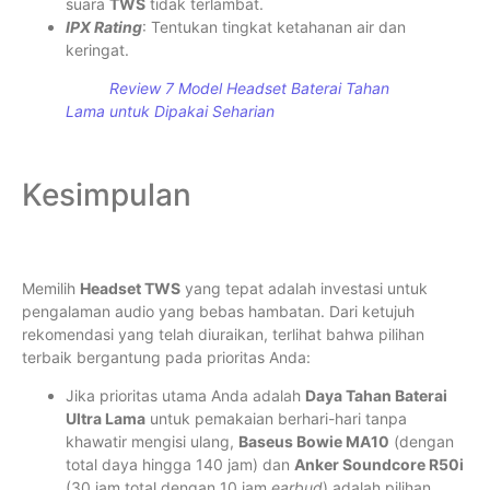
suara
TWS
tidak terlambat.
IPX Rating
: Tentukan tingkat ketahanan air dan
keringat.
Review 7 Model Headset Baterai Tahan
Lama untuk Dipakai Seharian
Kesimpulan
Memilih
Headset TWS
yang tepat adalah investasi untuk
pengalaman audio yang bebas hambatan. Dari ketujuh
rekomendasi yang telah diuraikan, terlihat bahwa pilihan
terbaik bergantung pada prioritas Anda:
Jika prioritas utama Anda adalah
Daya Tahan Baterai
Ultra Lama
untuk pemakaian berhari-hari tanpa
khawatir mengisi ulang,
Baseus Bowie MA10
(dengan
total daya hingga 140 jam) dan
Anker Soundcore R50i
(30 jam total dengan 10 jam
earbud
) adalah pilihan