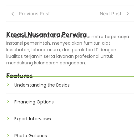
Previous Post
Next Post
Kreasi Nusantara Perwira
Kreasi Nusantara Perwira hadir sebagai mitra terpercaya
instansi pemerintah, menyediakan furnitur, alat
kesehatan, laboratorium, dan peralatan IT dengan
kualitas terjamin serta layanan profesional untuk
mendukung kelancaran pengadaan.
Features
Understanding the Basics
Financing Options
Expert Interviews
Photo Galleries