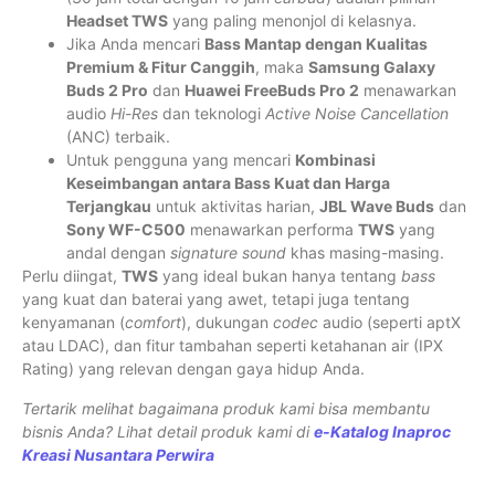
Headset TWS
yang paling menonjol di kelasnya.
Jika Anda mencari
Bass Mantap dengan Kualitas
Premium & Fitur Canggih
, maka
Samsung Galaxy
Buds 2 Pro
dan
Huawei FreeBuds Pro 2
menawarkan
audio
Hi-Res
dan teknologi
Active Noise Cancellation
(ANC) terbaik.
Untuk pengguna yang mencari
Kombinasi
Keseimbangan antara Bass Kuat dan Harga
Terjangkau
untuk aktivitas harian,
JBL Wave Buds
dan
Sony WF-C500
menawarkan performa
TWS
yang
andal dengan
signature sound
khas masing-masing.
Perlu diingat,
TWS
yang ideal bukan hanya tentang
bass
yang kuat dan baterai yang awet, tetapi juga tentang
kenyamanan (
comfort
), dukungan
codec
audio (seperti aptX
atau LDAC), dan fitur tambahan seperti ketahanan air (IPX
Rating) yang relevan dengan gaya hidup Anda.
Tertarik melihat bagaimana produk kami bisa membantu
bisnis Anda? Lihat detail produk kami di
e-Katalog Inaproc
Kreasi Nusantara Perwira