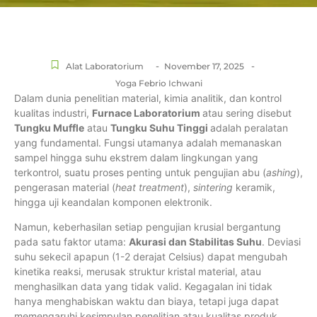
-
-
Alat Laboratorium
November 17, 2025
Yoga Febrio Ichwani
Dalam dunia penelitian material, kimia analitik, dan kontrol
kualitas industri,
Furnace Laboratorium
atau sering disebut
Tungku Muffle
atau
Tungku Suhu Tinggi
adalah peralatan
yang fundamental. Fungsi utamanya adalah memanaskan
sampel hingga suhu ekstrem dalam lingkungan yang
terkontrol, suatu proses penting untuk pengujian abu (
ashing
),
pengerasan material (
heat treatment
),
sintering
keramik,
hingga uji keandalan komponen elektronik.
Namun, keberhasilan setiap pengujian krusial bergantung
pada satu faktor utama:
Akurasi dan Stabilitas Suhu
. Deviasi
suhu sekecil apapun (1-2 derajat Celsius) dapat mengubah
kinetika reaksi, merusak struktur kristal material, atau
menghasilkan data yang tidak valid. Kegagalan ini tidak
hanya menghabiskan waktu dan biaya, tetapi juga dapat
memengaruhi kesimpulan penelitian atau kualitas produk