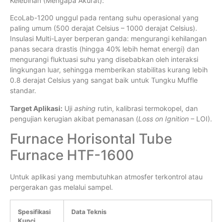
Kelebihan (Mengapa Akurat):
EcoLab-1200 unggul pada rentang suhu operasional yang
paling umum (500 derajat Celsius – 1000 derajat Celsius).
Insulasi Multi-Layer berperan ganda: mengurangi kehilangan
panas secara drastis (hingga 40% lebih hemat energi) dan
mengurangi fluktuasi suhu yang disebabkan oleh interaksi
lingkungan luar, sehingga memberikan stabilitas kurang lebih
0.8 derajat Celsius yang sangat baik untuk Tungku Muffle
standar.
Target Aplikasi:
Uji
ashing
rutin, kalibrasi termokopel, dan
pengujian kerugian akibat pemanasan (
Loss on Ignition
– LOI).
Furnace Horisontal Tube
Furnace HTF-1600
Untuk aplikasi yang membutuhkan atmosfer terkontrol atau
pergerakan gas melalui sampel.
Spesifikasi
Data Teknis
Kunci