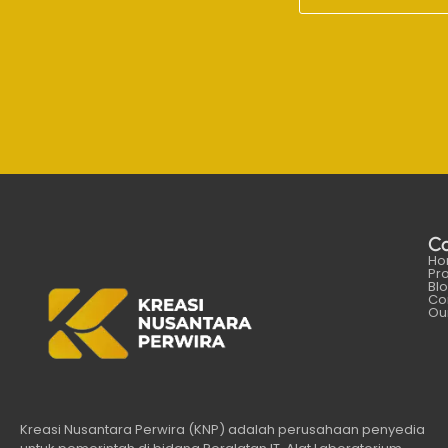
C
Ho
Pr
Bl
Co
Our
Kreasi Nusantara Perwira (KNP) adalah perusahaan penyedia