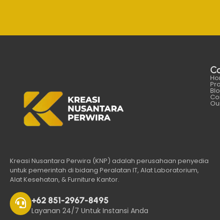
C
Ho
Pr
Bl
Co
Our
Kreasi Nusantara Perwira (KNP) adalah perusahaan penyedia
untuk pemerintah di bidang Peralatan IT, Alat Laboratorium,
Alat Kesehatan, & Furniture Kantor.
+62 851-2967-8495
Layanan 24/7 Untuk Instansi Anda