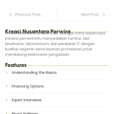
Previous Post
Next Post
Kreasi Nusantara Perwira
Kreasi Nusantara Perwira hadir sebagai mitra terpercaya
instansi pemerintah, menyediakan furnitur, alat
kesehatan, laboratorium, dan peralatan IT dengan
kualitas terjamin serta layanan profesional untuk
mendukung kelancaran pengadaan.
Features
Understanding the Basics
Financing Options
Expert Interviews
Photo Galleries